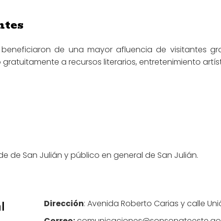
ntes
eneficiaron de una mayor afluencia de visitantes gra
ratuitamente a recursos literarios, entretenimiento artís
de San Julián y público en general de San Julián.
l
Dirección
: Avenida Roberto Carias y calle Uni
Correo:
comunicaciones@sonsonateeste.go