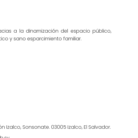
cias a la dinamización del espacio público,
tico y sano esparcimiento familiar.
ón Izalco, Sonsonate. 03005 Izalco, El Salvador.
b.sv