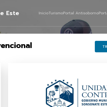
e Este
Inicio
Turismo
Portal Antisoborno
Port
encional
TR