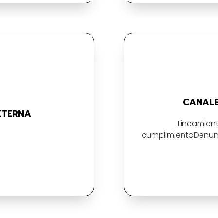
CANALE
XTERNA
Lineamient
cumplimientoDenunc