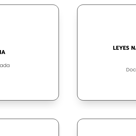
LEYES 
NA
nada
Doc