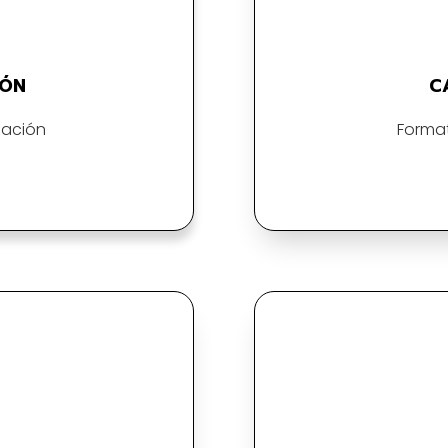
IÓN
C
cación
Format