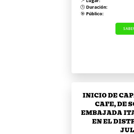
📍
Lugar:
🕒
Duración:
🎯
Público:
SABE
INICIO DE CA
CAFE, DE 
EMBAJADA ITA
EN EL DIST
JUL