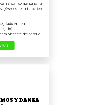
rcamiento comunitario a
os jóvenes e interacción
egalado Armenia.
e julio).
eral visitante del parque.
R MÁS
IMOS Y DANZA