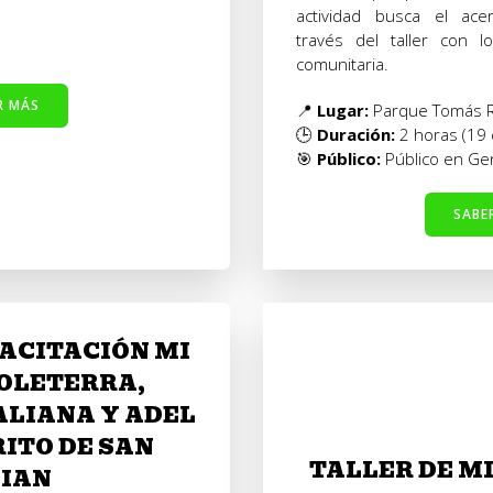
actividad busca el ace
través del taller con l
comunitaria.
R MÁS
📍
Lugar:
Parque Tomás R
🕒
Duración:
2 horas (19 d
🎯
Público:
Público en Gen
SABE
PACITACIÓN MI
SOLETERRA,
LIANA Y ADEL
RITO DE SAN
TALLER DE M
IAN